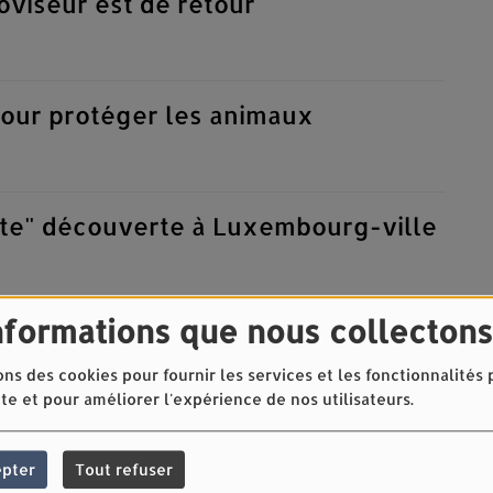
oviseur est de retour
our protéger les animaux
nte" découverte à Luxembourg-ville
nformations que nous collectons
 tarmac du Findel
ons des cookies pour fournir les services et les fonctionnalités
ite et pour améliorer l'expérience de nos utilisateurs.
e maman arlonaise pour trouver une
 fils
epter
Tout refuser