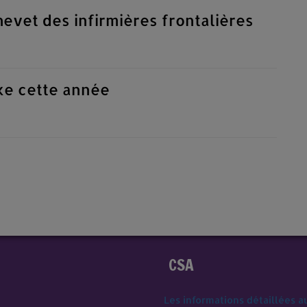
evet des infirmières frontalières
ke cette année
CSA
Les informations détaillées a