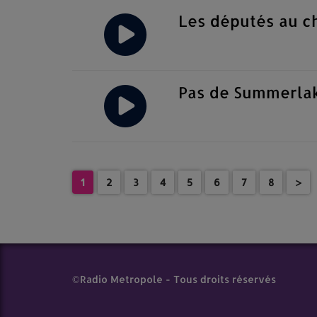
Les députés au ch
Pas de Summerla
1
2
3
4
5
6
7
8
>
©Radio Metropole - Tous droits réservés